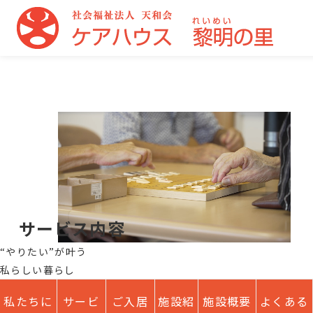
サービス内容
“
や
り
た
い
”
が
叶
う
私
ら
し
い
暮
ら
し
私たちに
サービ
ご入居
施設紹
施設概要
よくある