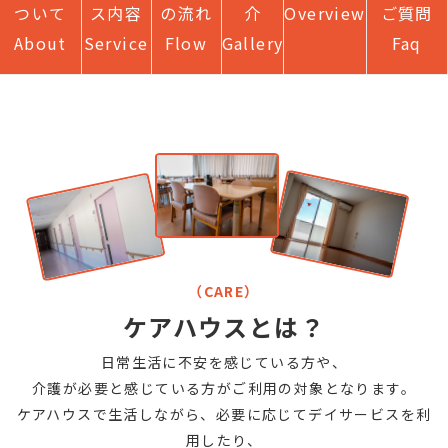
ついて
ス内容
の流れ
介
Overview
ご質問
＞
サービス内容
About
Service
Flow
Gallery
Faq
（CARE）
ケアハウスとは？
日常生活に不安を感じている方や、
介護が必要と感じている方がご利用の対象となります。
ケアハウスで生活しながら、必要に応じてデイサービスを利
用したり、