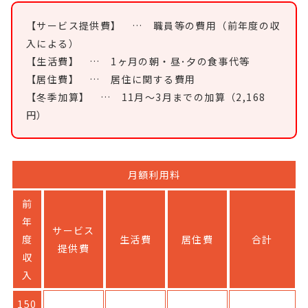
【サービス提供費】　…　職員等の費用（前年度の収
入による）
【生活費】　…　1ヶ月の朝・昼･夕の食事代等
【居住費】　…　居住に関する費用
【冬季加算】　…　11月～3月までの加算（2,168
円）
月額利用料
前
年
サービス
度
生活費
居住費
合計
提供費
収
入
150